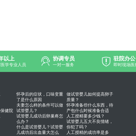
0年以上
协调专员
驻院办公
深医学专业人员
一对一服务
即时现场医
院
怀孕后的症状，口味变重
做试管婴儿如何提高卵子
了是什么原因
质量？
夫妻怎么样的条件可以做
怀孕准备些什么东西，待
幼保健院
试管婴儿？
产包什么时候准备合适
院
试管婴儿成功后卵巢疼怎
人工授精要多少钱？
么办？
试管婴儿五大不良情绪，
什么是试管婴儿？试管婴
你犯了吗？
儿成功后出血量大怎么
人工授精的成功率是多