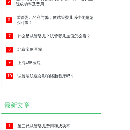
5
院成功率及费用
试管婴儿的利与弊，做试管婴儿后生化是怎
6
么回事？
7
什么是试管婴儿？试管婴儿血值怎么看？
8
北京宝岛医院
9
上海455医院
10
试管腺肌症会影响胚胎着床吗？
最新文章
1
第三代试管婴儿费用和成功率