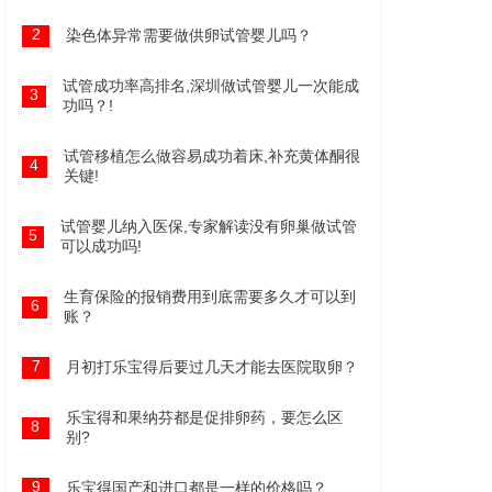
2
染色体异常需要做供卵试管婴儿吗？
试管成功率高排名,深圳做试管婴儿一次能成
3
功吗？!
试管移植怎么做容易成功着床,补充黄体酮很
4
关键!
试管婴儿纳入医保,专家解读没有卵巢做试管
5
可以成功吗!
生育保险的报销费用到底需要多久才可以到
6
账？
7
月初打乐宝得后要过几天才能去医院取卵？
乐宝得和果纳芬都是促排卵药，要怎么区
8
别?
9
乐宝得国产和进口都是一样的价格吗？