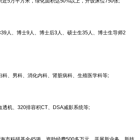
5万平方米，绿化面积达50%以上，开设床位750张;
9人、博士9人、博士后3人、硕士生35人、博士生导师2
科、男科、消化内科、肾脏病科、生殖医学科等;
、320排容积CT、DSA减影系统等;
市科研基金45项，资助经费500多万元，开展新业务、新技