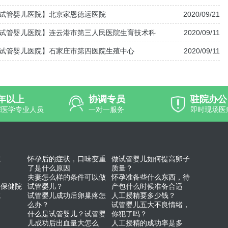
试管婴儿医院】北京家恩德运医院
2020/09/21
试管婴儿医院】连云港市第三人民医院生育技术科
2020/09/11
试管婴儿医院】石家庄市第四医院生殖中心
2020/09/11
0年以上
协调专员
驻院办公
深医学专业人员
一对一服务
即时现场医
院
怀孕后的症状，口味变重
做试管婴儿如何提高卵子
了是什么原因
质量？
夫妻怎么样的条件可以做
怀孕准备些什么东西，待
幼保健院
试管婴儿？
产包什么时候准备合适
院
试管婴儿成功后卵巢疼怎
人工授精要多少钱？
么办？
试管婴儿五大不良情绪，
什么是试管婴儿？试管婴
你犯了吗？
儿成功后出血量大怎么
人工授精的成功率是多