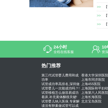
>>
【
>>
【
>>
【
24小时
1
全程在线客服
资
热门推荐
第三代试管婴儿费用和成
香港大学深圳医
功率
上海市同济医院
试管成功率高排名,深圳做
上海455医院
试管婴儿一次能成功吗？!
上海国际和平妇
试管移植怎么做容易成功
上海第六人民医
着床,补充黄体酮很关键!
上海长海医院
试管婴儿纳入医保,专家解
北京宝岛医院
读没有卵巢做试管可以成