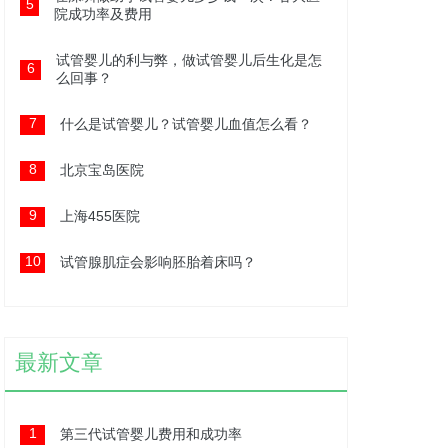
5
院成功率及费用
试管婴儿的利与弊，做试管婴儿后生化是怎
6
么回事？
7
什么是试管婴儿？试管婴儿血值怎么看？
8
北京宝岛医院
9
上海455医院
10
试管腺肌症会影响胚胎着床吗？
最新文章
1
第三代试管婴儿费用和成功率