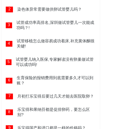
2
染色体异常需要做供卵试管婴儿吗？
试管成功率高排名,深圳做试管婴儿一次能成
3
功吗？!
试管移植怎么做容易成功着床,补充黄体酮很
4
关键!
试管婴儿纳入医保,专家解读没有卵巢做试管
5
可以成功吗!
生育保险的报销费用到底需要多久才可以到
6
账？
7
月初打乐宝得后要过几天才能去医院取卵？
乐宝得和果纳芬都是促排卵药，要怎么区
8
别?
9
乐宝得国产和进口都是一样的价格吗？