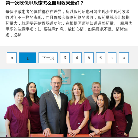
第一次吃优甲乐该怎么服用效果最好？
每位甲减患者的体质都存在差异，所以服药后也可能出现会出现药效吸
收时间不一样的表现，而且胃酸会影响药物的吸收，服药量就会比预期
药量大，就需要评估胃肠道功能，在根据医师的知道调整药量。 服用优
甲乐的注意事项：1、要注意作息，放松心情，如果睡眠不足、情绪焦
虑，必然...
‹‹
下一页
3
4
5
6
›
››
1