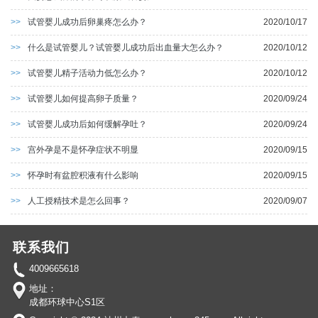
>>
试管婴儿成功后卵巢疼怎么办？
2020/10/17
>>
什么是试管婴儿？试管婴儿成功后出血量大怎么办？
2020/10/12
>>
试管婴儿精子活动力低怎么办？
2020/10/12
>>
试管婴儿如何提高卵子质量？
2020/09/24
>>
试管婴儿成功后如何缓解孕吐？
2020/09/24
>>
宫外孕是不是怀孕症状不明显
2020/09/15
>>
怀孕时有盆腔积液有什么影响
2020/09/15
>>
人工授精技术是怎么回事？
2020/09/07
联系我们
4009665618
地址：
成都环球中心S1区