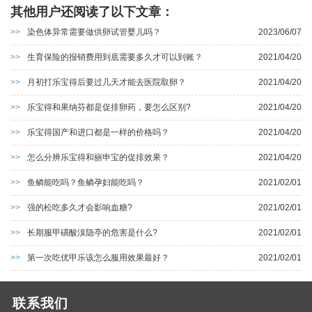
其他用户还阅读了以下文章：
>>
染色体异常需要做供卵试管婴儿吗？
2023/06/07
>>
生育保险的报销费用到底需要多久才可以到账？
2021/04/20
>>
月初打乐宝得后要过几天才能去医院取卵？
2021/04/20
>>
乐宝得和果纳芬都是促排卵药，要怎么区别?
2021/04/20
>>
乐宝得国产和进口都是一样的价格吗？
2021/04/20
>>
怎么分辨乐宝得和丽申宝的促排效果？
2021/04/20
>>
鱼鳞能吃吗？鱼鳞孕妇能吃吗？
2021/02/01
>>
强的松吃多久才会影响血糖?
2021/02/01
>>
长期服甲磺酸溴隐亭的危害是什么?
2021/02/01
>>
第一次吃优甲乐该怎么服用效果最好？
2021/02/01
联系我们