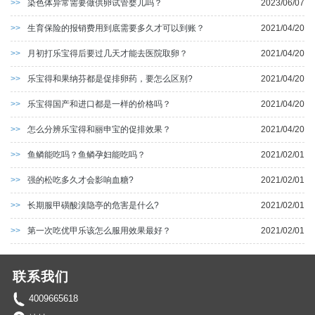
>>
染色体异常需要做供卵试管婴儿吗？
2023/06/07
>>
生育保险的报销费用到底需要多久才可以到账？
2021/04/20
>>
月初打乐宝得后要过几天才能去医院取卵？
2021/04/20
>>
乐宝得和果纳芬都是促排卵药，要怎么区别?
2021/04/20
>>
乐宝得国产和进口都是一样的价格吗？
2021/04/20
>>
怎么分辨乐宝得和丽申宝的促排效果？
2021/04/20
>>
鱼鳞能吃吗？鱼鳞孕妇能吃吗？
2021/02/01
>>
强的松吃多久才会影响血糖?
2021/02/01
>>
长期服甲磺酸溴隐亭的危害是什么?
2021/02/01
>>
第一次吃优甲乐该怎么服用效果最好？
2021/02/01
联系我们
4009665618