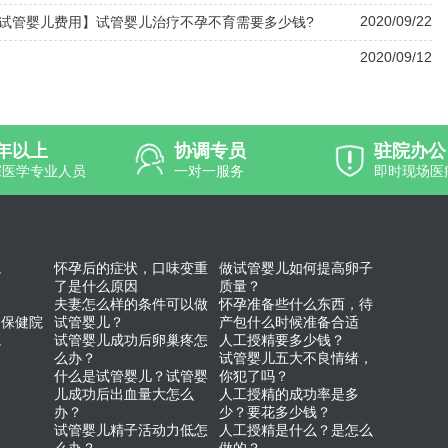
2020/09/22
试管婴儿费用】试管婴儿治疗不孕不育需要多少钱?
2020/09/12
0年以上
协调专员
驻院办公
深医学专业人员
一对一服务
即时现场医
院
怀孕后的症状，口味变重
做试管婴儿如何提高卵子
了是什么原因
质量？
夫妻怎么样的条件可以做
怀孕准备些什么东西，待
幼保健院
试管婴儿？
产包什么时候准备合适
院
试管婴儿成功后卵巢疼怎
人工授精要多少钱？
么办？
试管婴儿五大不良情绪，
什么是试管婴儿？试管婴
你犯了吗？
儿成功后出血量大怎么
人工授精的成功率是多
办？
少？要花多少钱？
试管婴儿精子活动力低怎
人工授精是什么？是怎么