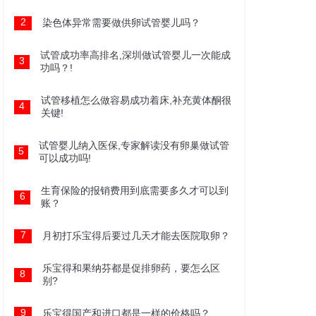
2
染色体异常需要做供卵试管婴儿吗？
试管成功率高排名,深圳做试管婴儿一次能成
3
功吗？!
试管移植怎么做容易成功着床,补充黄体酮很
4
关键!
试管婴儿纳入医保,专家解读没有卵巢做试管
5
可以成功吗!
生育保险的报销费用到底需要多久才可以到
6
账？
7
月初打乐宝得后要过几天才能去医院取卵？
乐宝得和果纳芬都是促排卵药，要怎么区
8
别?
9
乐宝得国产和进口都是一样的价格吗？