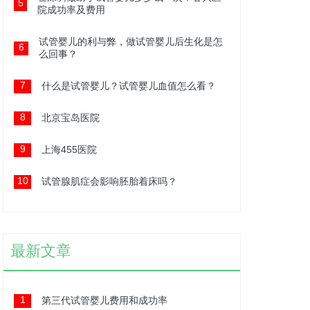
5
院成功率及费用
试管婴儿的利与弊，做试管婴儿后生化是怎
6
么回事？
7
什么是试管婴儿？试管婴儿血值怎么看？
8
北京宝岛医院
9
上海455医院
10
试管腺肌症会影响胚胎着床吗？
最新文章
1
第三代试管婴儿费用和成功率