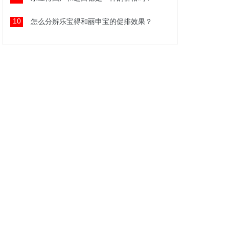
10
怎么分辨乐宝得和丽申宝的促排效果？