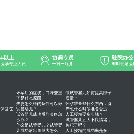
0年以上
协调专员
驻院办公
深医学专业人员
一对一服务
即时现场医
院
怀孕后的症状，口味变重
做试管婴儿如何提高卵子
了是什么原因
质量？
夫妻怎么样的条件可以做
怀孕准备些什么东西，待
幼保健院
试管婴儿？
产包什么时候准备合适
院
试管婴儿成功后卵巢疼怎
人工授精要多少钱？
么办？
试管婴儿五大不良情绪，
什么是试管婴儿？试管婴
你犯了吗？
儿成功后出血量大怎么
人工授精的成功率是多