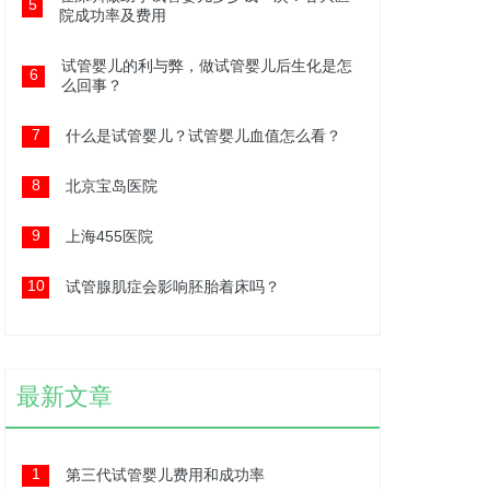
5
院成功率及费用
试管婴儿的利与弊，做试管婴儿后生化是怎
6
么回事？
7
什么是试管婴儿？试管婴儿血值怎么看？
8
北京宝岛医院
9
上海455医院
10
试管腺肌症会影响胚胎着床吗？
最新文章
1
第三代试管婴儿费用和成功率