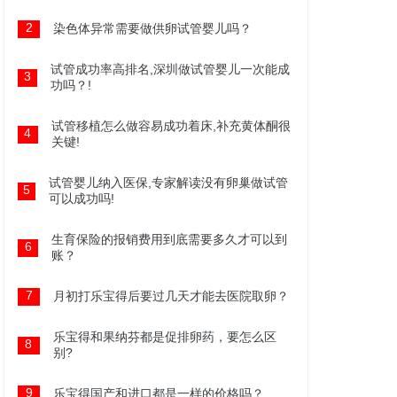
2
染色体异常需要做供卵试管婴儿吗？
试管成功率高排名,深圳做试管婴儿一次能成
3
功吗？!
试管移植怎么做容易成功着床,补充黄体酮很
4
关键!
试管婴儿纳入医保,专家解读没有卵巢做试管
5
可以成功吗!
生育保险的报销费用到底需要多久才可以到
6
账？
7
月初打乐宝得后要过几天才能去医院取卵？
乐宝得和果纳芬都是促排卵药，要怎么区
8
别?
9
乐宝得国产和进口都是一样的价格吗？