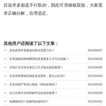
目追求多胎是不行取的，因此可否移植双胎，大家需
求正确分解，合理选定。
其他用户还阅读了以下文章：
>>
染色体异常需要做供卵试管婴儿吗？
2023/06/07
>>
生育保险的报销费用到底需要多久才可以到账？
2021/04/20
>>
月初打乐宝得后要过几天才能去医院取卵？
2021/04/20
>>
乐宝得和果纳芬都是促排卵药，要怎么区别?
2021/04/20
>>
乐宝得国产和进口都是一样的价格吗？
2021/04/20
>>
怎么分辨乐宝得和丽申宝的促排效果？
2021/04/20
>>
鱼鳞能吃吗？鱼鳞孕妇能吃吗？
2021/02/01