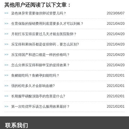
其他用户还阅读了以下文章：
>>
染色体异常需要做供卵试管婴儿吗？
2023/06/07
>>
生育保险的报销费用到底需要多久才可以到账？
2021/04/20
>>
月初打乐宝得后要过几天才能去医院取卵？
2021/04/20
>>
乐宝得和果纳芬都是促排卵药，要怎么区别?
2021/04/20
>>
乐宝得国产和进口都是一样的价格吗？
2021/04/20
>>
怎么分辨乐宝得和丽申宝的促排效果？
2021/04/20
>>
鱼鳞能吃吗？鱼鳞孕妇能吃吗？
2021/02/01
>>
强的松吃多久才会影响血糖?
2021/02/01
>>
长期服甲磺酸溴隐亭的危害是什么?
2021/02/01
>>
第一次吃优甲乐该怎么服用效果最好？
2021/02/01
联系我们