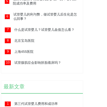
5
院成功率及费用
试管婴儿的利与弊，做试管婴儿后生化是怎
6
么回事？
7
什么是试管婴儿？试管婴儿血值怎么看？
8
北京宝岛医院
9
上海455医院
10
试管腺肌症会影响胚胎着床吗？
最新文章
1
第三代试管婴儿费用和成功率