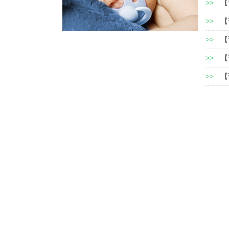
>>
【
>>
【
>>
【
>>
【
>>
【