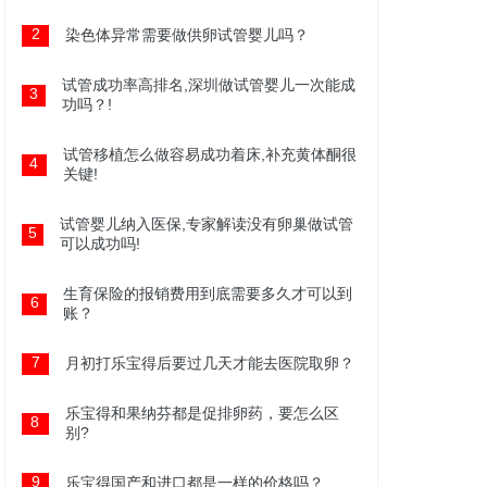
2
染色体异常需要做供卵试管婴儿吗？
试管成功率高排名,深圳做试管婴儿一次能成
3
功吗？!
试管移植怎么做容易成功着床,补充黄体酮很
4
关键!
试管婴儿纳入医保,专家解读没有卵巢做试管
5
可以成功吗!
生育保险的报销费用到底需要多久才可以到
6
账？
7
月初打乐宝得后要过几天才能去医院取卵？
乐宝得和果纳芬都是促排卵药，要怎么区
8
别?
9
乐宝得国产和进口都是一样的价格吗？