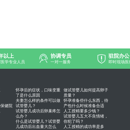
0年以上
协调专员
驻院办公
深医学专业人员
一对一服务
即时现场医
院
怀孕后的症状，口味变重
做试管婴儿如何提高卵子
了是什么原因
质量？
夫妻怎么样的条件可以做
怀孕准备些什么东西，待
幼保健院
试管婴儿？
产包什么时候准备合适
院
试管婴儿成功后卵巢疼怎
人工授精要多少钱？
么办？
试管婴儿五大不良情绪，
什么是试管婴儿？试管婴
你犯了吗？
儿成功后出血量大怎么
人工授精的成功率是多