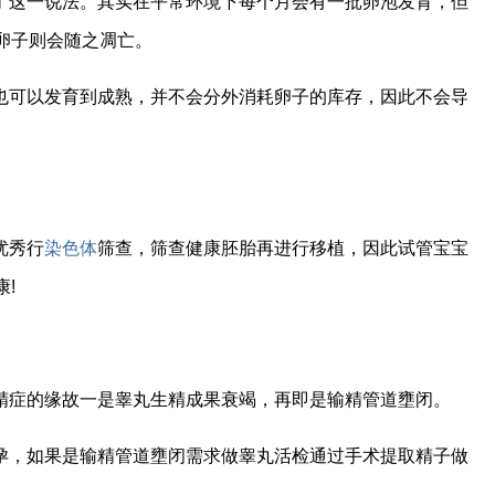
了这一说法。其实在平常环境下每个月会有一批卵泡发育，但
卵子则会随之凋亡。
也可以发育到成熟，并不会分外消耗卵子的库存，因此不会导
优秀行
染色体
筛查，筛查健康胚胎再进行移植，因此试管宝宝
!
精症的缘故一是睾丸生精成果衰竭，再即是输精管道壅闭。
孕，如果是输精管道壅闭需求做睾丸活检通过手术提取精子做