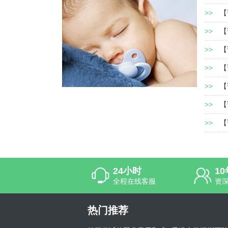
>>
【
>>
【
>>
【
>>
【
>>
【
>>
【
>>
【
24小时
1
全程在线客服
资
热门推荐