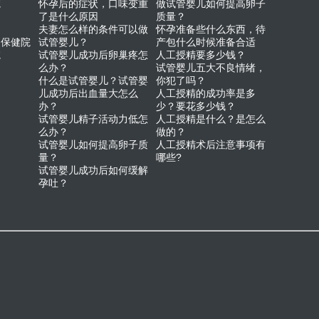
院
怀孕后的症状，口味变重
做试管婴儿如何提高卵子
了是什么原因
质量？
夫妻怎么样的条件可以做
怀孕准备些什么东西，待
幼保健院
试管婴儿？
产包什么时候准备合适
院
试管婴儿成功后卵巢疼怎
人工授精要多少钱？
么办？
试管婴儿五大不良情绪，
什么是试管婴儿？试管婴
你犯了吗？
儿成功后出血量大怎么
人工授精的成功率是多
办？
少？要花多少钱？
试管婴儿精子活动力低怎
人工授精是什么？是怎么
么办？
做的？
试管婴儿如何提高卵子质
人工授精术后注意事项有
量？
哪些?
试管婴儿成功后如何缓解
孕吐？