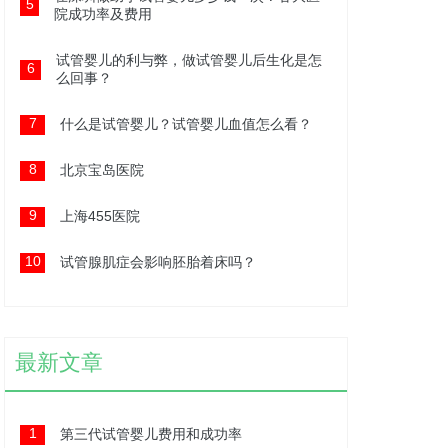
5
院成功率及费用
试管婴儿的利与弊，做试管婴儿后生化是怎
6
么回事？
7
什么是试管婴儿？试管婴儿血值怎么看？
8
北京宝岛医院
9
上海455医院
10
试管腺肌症会影响胚胎着床吗？
最新文章
1
第三代试管婴儿费用和成功率