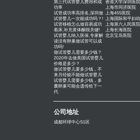
第三代试管婴儿费用和成
香港大学深圳医
功率
上海市同济医院
试管成功率高排名,深圳做
上海455医院
试管婴儿一次能成功吗？!
上海国际和平妇
试管移植怎么做容易成功
上海第六人民医
着床,补充黄体酮很关键!
上海长海医院
试管婴儿纳入医保,专家解
北京宝岛医院
读没有卵巢做试管可以成
功吗!
做试管婴儿需要多少钱？
2020年去做美国试管婴儿
价格是多少？
做试管婴儿要多少钱，不
来月经能不能做试管婴儿
试管婴儿需要多少钱，多
囊卵巢可能会遗传给下一
代
公司地址
成都环球中心S1区