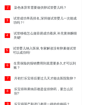
2
染色体异常需要做供卵试管婴儿吗？
试管成功率高排名,深圳做试管婴儿一次能成
3
功吗？!
试管移植怎么做容易成功着床,补充黄体酮很
4
关键!
试管婴儿纳入医保,专家解读没有卵巢做试管
5
可以成功吗!
生育保险的报销费用到底需要多久才可以到
6
账？
7
月初打乐宝得后要过几天才能去医院取卵？
乐宝得和果纳芬都是促排卵药，要怎么区
8
别?
9
乐宝得国产和进口都是一样的价格吗？