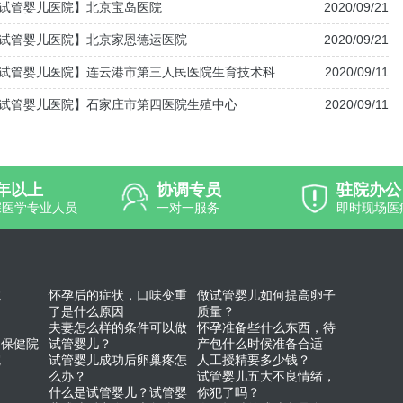
试管婴儿医院】北京宝岛医院
2020/09/21
试管婴儿医院】北京家恩德运医院
2020/09/21
试管婴儿医院】连云港市第三人民医院生育技术科
2020/09/11
试管婴儿医院】石家庄市第四医院生殖中心
2020/09/11
0年以上
协调专员
驻院办公
深医学专业人员
一对一服务
即时现场医
院
怀孕后的症状，口味变重
做试管婴儿如何提高卵子
了是什么原因
质量？
夫妻怎么样的条件可以做
怀孕准备些什么东西，待
幼保健院
试管婴儿？
产包什么时候准备合适
院
试管婴儿成功后卵巢疼怎
人工授精要多少钱？
么办？
试管婴儿五大不良情绪，
什么是试管婴儿？试管婴
你犯了吗？