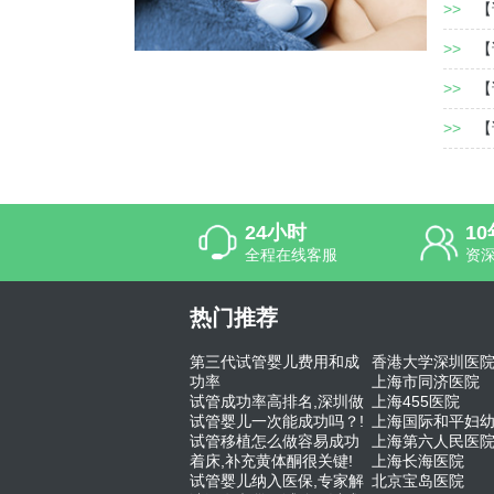
>>
【
>>
【
>>
【
>>
【
24小时
1
全程在线客服
资
热门推荐
第三代试管婴儿费用和成
香港大学深圳医
功率
上海市同济医院
试管成功率高排名,深圳做
上海455医院
试管婴儿一次能成功吗？!
上海国际和平妇
试管移植怎么做容易成功
上海第六人民医
着床,补充黄体酮很关键!
上海长海医院
试管婴儿纳入医保,专家解
北京宝岛医院