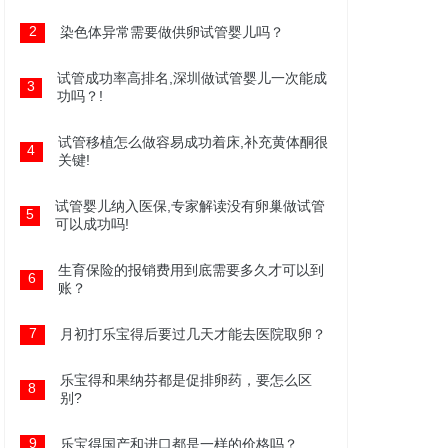
2
染色体异常需要做供卵试管婴儿吗？
试管成功率高排名,深圳做试管婴儿一次能成
3
功吗？!
试管移植怎么做容易成功着床,补充黄体酮很
4
关键!
试管婴儿纳入医保,专家解读没有卵巢做试管
5
可以成功吗!
生育保险的报销费用到底需要多久才可以到
6
账？
7
月初打乐宝得后要过几天才能去医院取卵？
乐宝得和果纳芬都是促排卵药，要怎么区
8
别?
9
乐宝得国产和进口都是一样的价格吗？