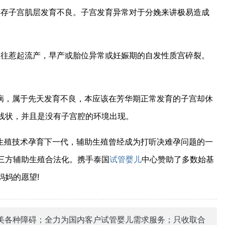
并存子宫肌层发育不良。子宫发育异常对于分娩来讲极易造成
往往惹起流产，早产或胎位异常或妊娠期的自发性质宫碎裂。
病，属于先天发育不良，本应该在芳华期正常发育的子宫却休
线状，并且是没有子宫腔的环境出现。
生殖技术孕育下一代，辅助生殖曾经成为打听决难孕问题的一
三方辅助生殖合法化。携手泰国
试管婴儿
中心赞助了多数始基
妈妈的愿望!
美各种障碍；全力为国内客户试管婴儿需求服务；只收取合