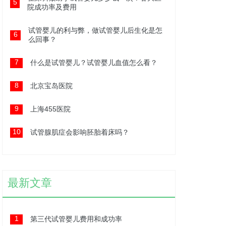
5
院成功率及费用
试管婴儿的利与弊，做试管婴儿后生化是怎
6
么回事？
7
什么是试管婴儿？试管婴儿血值怎么看？
8
北京宝岛医院
9
上海455医院
10
试管腺肌症会影响胚胎着床吗？
最新文章
1
第三代试管婴儿费用和成功率