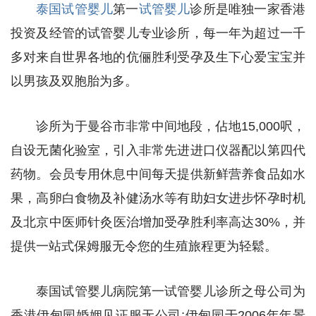
泰国试管婴儿
第一
试管婴儿
诊所是唯独一家香港
投资及经管的试管婴儿专业诊所，每一年为超过一千
多对来自世界各地的伉俪胜利受孕及生下心爱宝宝并
以男孩及双胞胎为多。
诊所为于曼谷市非常中间地段，佔地15,000呎，
自设无菌化验室，引入非常先进进口仪器配以第四代
药物。会员专用休息中间每天提供新鲜营养食品如水
果，高卵白食物及补健汤水等有助妇女进步怀孕时机
及北京中医师针灸医治增加受孕胜利率高达30%，并
提供一站式保姆服无令您的生殖旅程更为轻鬆。
泰国试管婴儿病院第一试管婴儿诊所之母公司为
香港伊甸园婚姻见证服无公司;伊甸园于2006年年景