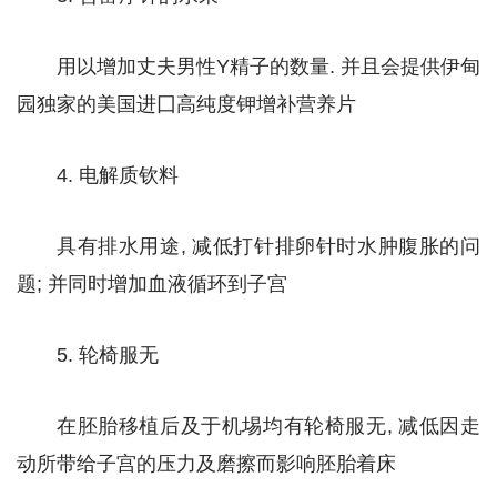
用以增加丈夫男性Y精子的数量. 并且会提供伊甸
园独家的美国进囗高纯度钾增补营养片
4. 电解质钦料
具有排水用途, 减低打针排卵针时水肿腹胀的问
题; 并同时增加血液循环到子宫
5. 轮椅服无
在胚胎移植后及于机埸均有轮椅服无, 减低因走
动所带给子宫的压力及磨擦而影响胚胎着床