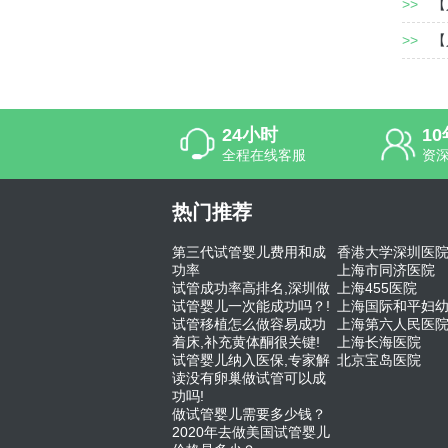
>>
【
>>
【
24小时
1
全程在线客服
资
热门推荐
第三代试管婴儿费用和成
香港大学深圳医
功率
上海市同济医院
试管成功率高排名,深圳做
上海455医院
试管婴儿一次能成功吗？!
上海国际和平妇
试管移植怎么做容易成功
上海第六人民医
着床,补充黄体酮很关键!
上海长海医院
试管婴儿纳入医保,专家解
北京宝岛医院
读没有卵巢做试管可以成
功吗!
做试管婴儿需要多少钱？
2020年去做美国试管婴儿