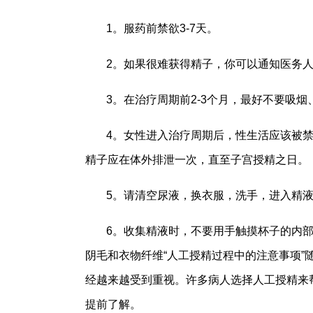
1。服药前禁欲3-7天。
2。如果很难获得精子，你可以通知医务
3。在治疗周期前2-3个月，最好不要吸
4。女性进入治疗周期后，性生活应该被
精子应在体外排泄一次，直至子宫授精之日。
5。请清空尿液，换衣服，洗手，进入精
6。收集精液时，不要用手触摸杯子的内
阴毛和衣物纤维“人工授精过程中的注意事项
经越来越受到重视。许多病人选择人工授精来
提前了解。