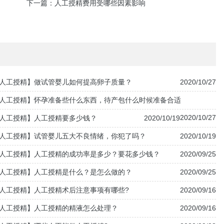
下一篇：
人工授精费用受哪些因素影响
人工授精】做试管婴儿如何提高卵子质量？
2020/10/27
人工授精】怀孕准备些什么东西，待产包什么时候准备合适
2020/10/27
人工授精】人工授精要多少钱？
2020/10/19
人工授精】试管婴儿五大不良情绪，你犯了吗？
2020/10/19
人工授精】人工授精的成功率是多少？要花多少钱？
2020/09/25
人工授精】人工授精是什么？是怎么做的？
2020/09/25
人工授精】人工授精术后注意事项有哪些?
2020/09/16
人工授精】人工授精的精液怎么处理？
2020/09/16