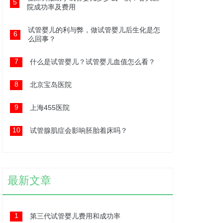
5
院成功率及费用
试管婴儿的利与弊，做试管婴儿后生化是怎
6
么回事？
7
什么是试管婴儿？试管婴儿血值怎么看？
8
北京宝岛医院
9
上海455医院
10
试管腺肌症会影响胚胎着床吗？
最新文章
1
第三代试管婴儿费用和成功率