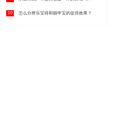
10
怎么分辨乐宝得和丽申宝的促排效果？