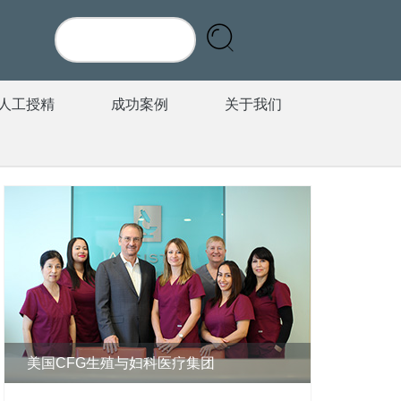
人工授精
成功案例
关于我们
美国CFG生殖与妇科医疗集团