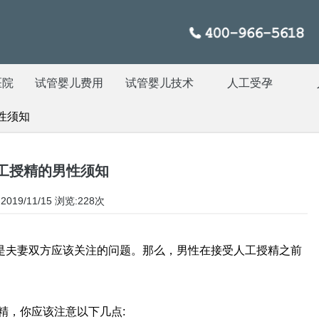
医院
试管婴儿费用
试管婴儿技术
人工受孕
性须知
工授精的男性须知
019/11/15
浏览:228次
是夫妻双方应该关注的问题。那么，男性在接受人工授精之前
精，你应该注意以下几点: