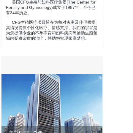
美国CFG生殖与妇科医疗集团(The Center for
Fertility and Gynecology)成立于1987年，至今已
有34年历史。
CFG生殖医疗项目旨在为每对夫妻及伴侣根据
其情况提供个性化医疗、情感支持。我们的宗旨是
为您提供专业的不孕不育和妇科疾病等辅助生殖领
域内疑难杂症的治疗，并助您实现家庭梦想。
美中桥深圳总部