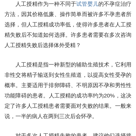
人工授精作为一种不同于
试管婴儿
的不孕症治疗
方法，因其价格低廉、操作简单而被许多不孕患者所
选择，但人工授精成功率低，使得许多患者在人工授
精失败后不知道如何选择。许多患者需要在多次咨询
人工授精失败后选择体外受精？
人工授精是指一种新型的辅助生殖技术，它利用
非性交将精子输送到女性生殖道，以提高女性受孕的
概率。主要适用于排卵障碍、不明原因不孕和男性性
功能障碍的患者。人工授精的成功率约为20%，这决
定了许多人工授精患者需要面对失败的结果。一般来
说，一半的病人在两到三次后会怀孕。
对于多次人工授精失败的患者，建议他们选择接