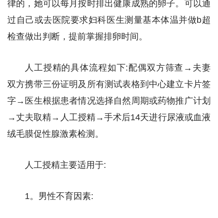
律的，她可以每月按时排出健康成熟的卵子。可以通
过自己或去医院要求妇科医生测量基本体温并做b超
检查做出判断，提前掌握排卵时间。
人工授精的具体流程如下:配偶双方筛查→夫妻
双方携带三份证明及所有测试表格到中心建立卡片签
字→医生根据患者情况选择自然周期或药物推广计划
→丈夫取精→人工授精→手术后14天进行尿液或血液
绒毛膜促性腺激素检测。
人工授精主要适用于:
1。男性不育因素: