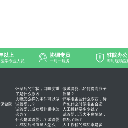
0年以上
协调专员
驻院办公
深医学专业人员
一对一服务
即时现场医
院
怀孕后的症状，口味变重
做试管婴儿如何提高卵子
了是什么原因
质量？
夫妻怎么样的条件可以做
怀孕准备些什么东西，待
幼保健院
试管婴儿？
产包什么时候准备合适
院
试管婴儿成功后卵巢疼怎
人工授精要多少钱？
么办？
试管婴儿五大不良情绪，
什么是试管婴儿？试管婴
你犯了吗？
儿成功后出血量大怎么
人工授精的成功率是多