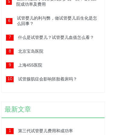
5
院成功率及费用
试管婴儿的利与弊，做试管婴儿后生化是怎
6
么回事？
7
什么是试管婴儿？试管婴儿血值怎么看？
8
北京宝岛医院
9
上海455医院
10
试管腺肌症会影响胚胎着床吗？
最新文章
1
第三代试管婴儿费用和成功率