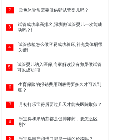
2
染色体异常需要做供卵试管婴儿吗？
试管成功率高排名,深圳做试管婴儿一次能成
3
功吗？!
试管移植怎么做容易成功着床,补充黄体酮很
4
关键!
试管婴儿纳入医保,专家解读没有卵巢做试管
5
可以成功吗!
生育保险的报销费用到底需要多久才可以到
6
账？
7
月初打乐宝得后要过几天才能去医院取卵？
乐宝得和果纳芬都是促排卵药，要怎么区
8
别?
9
乐宝得国产和进口都是一样的价格吗？