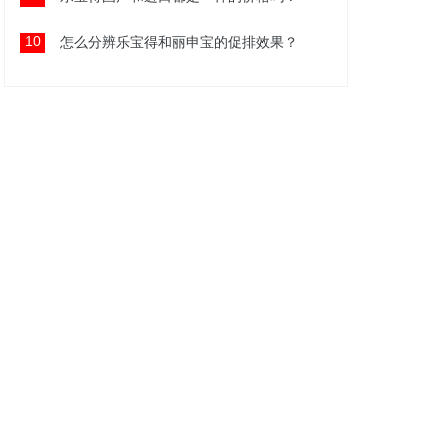
10
怎么分辨乐宝得和丽申宝的促排效果？