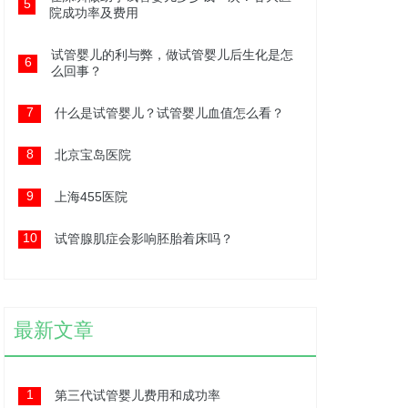
5
院成功率及费用
试管婴儿的利与弊，做试管婴儿后生化是怎
6
么回事？
7
什么是试管婴儿？试管婴儿血值怎么看？
8
北京宝岛医院
9
上海455医院
10
试管腺肌症会影响胚胎着床吗？
最新文章
1
第三代试管婴儿费用和成功率