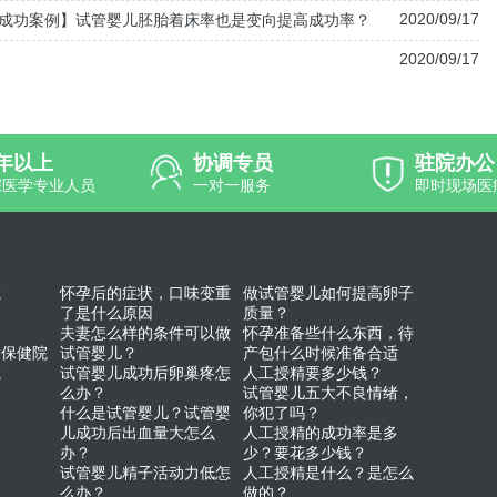
2020/09/17
成功案例】试管婴儿胚胎着床率也是变向提高成功率？
2020/09/17
0年以上
协调专员
驻院办公
深医学专业人员
一对一服务
即时现场医
院
怀孕后的症状，口味变重
做试管婴儿如何提高卵子
了是什么原因
质量？
夫妻怎么样的条件可以做
怀孕准备些什么东西，待
幼保健院
试管婴儿？
产包什么时候准备合适
院
试管婴儿成功后卵巢疼怎
人工授精要多少钱？
么办？
试管婴儿五大不良情绪，
什么是试管婴儿？试管婴
你犯了吗？
儿成功后出血量大怎么
人工授精的成功率是多
办？
少？要花多少钱？
试管婴儿精子活动力低怎
人工授精是什么？是怎么
么办？
做的？