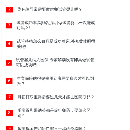
2
染色体异常需要做供卵试管婴儿吗？
试管成功率高排名,深圳做试管婴儿一次能成
3
功吗？!
试管移植怎么做容易成功着床,补充黄体酮很
4
关键!
试管婴儿纳入医保,专家解读没有卵巢做试管
5
可以成功吗!
生育保险的报销费用到底需要多久才可以到
6
账？
7
月初打乐宝得后要过几天才能去医院取卵？
乐宝得和果纳芬都是促排卵药，要怎么区
8
别?
9
乐宝得国产和进口都是一样的价格吗？