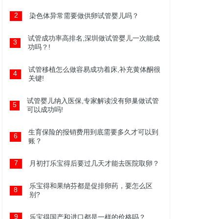
2
染色体异常需要做供卵试管婴儿吗？
试管成功率高排名,深圳做试管婴儿一次能成
3
功吗？!
试管移植怎么做容易成功着床,补充黄体酮很
4
关键!
试管婴儿纳入医保,专家解读没有卵巢做试管
5
可以成功吗!
生育保险的报销费用到底需要多久才可以到
6
账？
7
月初打乐宝得后要过几天才能去医院取卵？
乐宝得和果纳芬都是促排卵药，要怎么区
8
别?
9
乐宝得国产和进口都是一样的价格吗？