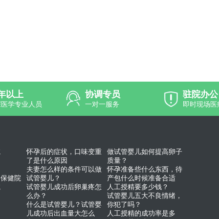
0年以上
协调专员
驻院办公
深医学专业人员
一对一服务
即时现场医
院
怀孕后的症状，口味变重
做试管婴儿如何提高卵子
了是什么原因
质量？
夫妻怎么样的条件可以做
怀孕准备些什么东西，待
幼保健院
试管婴儿？
产包什么时候准备合适
院
试管婴儿成功后卵巢疼怎
人工授精要多少钱？
么办？
试管婴儿五大不良情绪，
什么是试管婴儿？试管婴
你犯了吗？
儿成功后出血量大怎么
人工授精的成功率是多