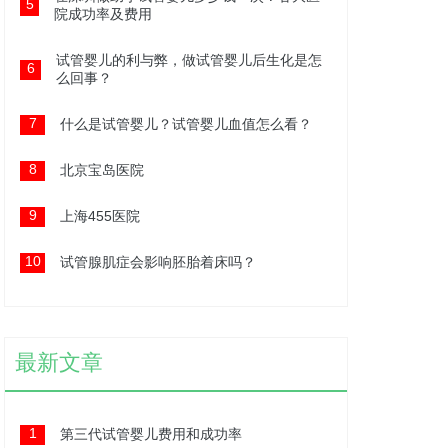
5
院成功率及费用
试管婴儿的利与弊，做试管婴儿后生化是怎
6
么回事？
7
什么是试管婴儿？试管婴儿血值怎么看？
8
北京宝岛医院
9
上海455医院
10
试管腺肌症会影响胚胎着床吗？
最新文章
1
第三代试管婴儿费用和成功率