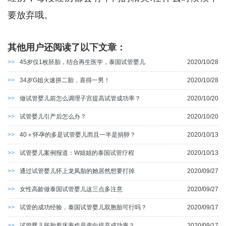
要放弃哦。
其他用户还阅读了以下文章：
>>
45岁仅1枚胚胎，结合再生医学，泰国试管婴儿
2020/10/28
>>
34岁G姐火速拼二胎，喜得一男！
2020/10/28
>>
做试管婴儿前怎么调理子宫提高试管成功率？
2020/10/20
>>
试管婴儿引产后怎么办？
2020/10/20
>>
40＋怀孕的多是试管婴儿而且一半是捐卵？
2020/10/13
>>
试管婴儿案例报道：W姐姐的泰国试管疗程
2020/10/13
>>
通过试管婴儿怀上龙凤胎的她居然想要打掉
2020/09/27
>>
女性高龄做泰国试管婴儿这三点多注意
2020/09/27
>>
试管的成功经验，泰国试管婴儿双胞胎可行吗？
2020/09/17
>>
试管婴儿胚胎着床率也是变向提高成功率？
2020/09/17