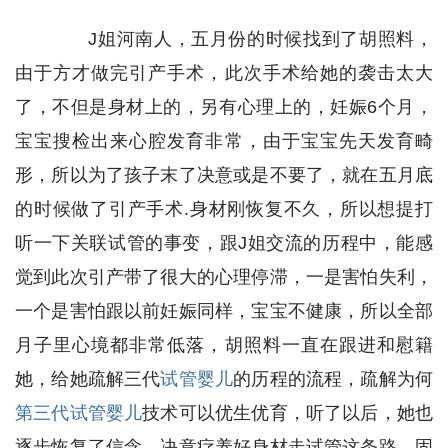
J姐河南人，五月份的时候找到了胡照料，
由于方才做完引产手术，此次手术给她的袭击太大
了，不但是身材上的，另有心理上的，妊娠6个月，
宝宝搜检出来心腔发育非常，由于宝宝先天发育畸
形，所以为了孩子末了决意或是不要了，就在五月底
的时候做了引产手术.身材刚恢复不久，所以想提打
听一下关联试管的事变，跟J姐交流的历程中，能感
觉到此次引产带了很大的心理停滞，一是害怕失利，
一个是害怕跟以前妊娠同样，宝宝不健康，所以全部
月子里心境都非常低落，胡照料一直在跟进和慰籍
她，给她疏解三代
试管婴儿
的历程的流程，疏解为何
第三代试管婴儿
技术可以优生优育，听了以后，她也
逐步恢复了信念，决意疗养好身材走试管这条路，固